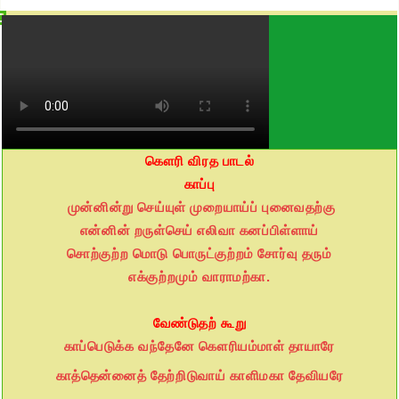
Leave a Comment
/
Articles
,
Uncategorized
/ By
admin
கௌரி விரத பாடல்
காப்பு
முன்னின்று செய்யுள் முறையாய்ப் புனைவதற்கு
என்னின் றருள்செய் எலிவா கனப்பிள்ளாய்
சொற்குற்ற மொடு பொருட்குற்றம் சோர்வு தரும்
எக்குற்றமும் வாராமற்கா.
வேண்டுதற் கூறு
காப்பெடுக்க வந்தேனே கௌரியம்மாள் தாயாரே
காத்தென்னைத் தேற்றிடுவாய் காளிமகா தேவியரே